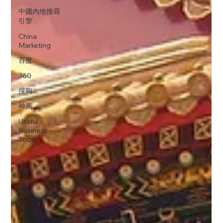
中國內地搜尋
引擎
China
Marketing
百度
360
搜狗
神馬
Useful
Business
Tools