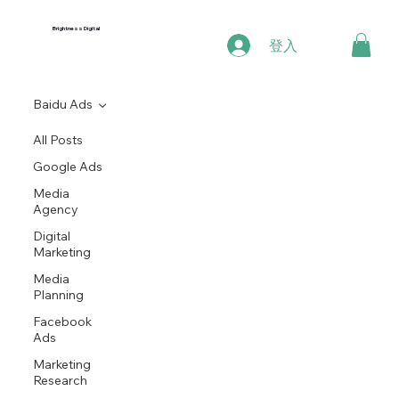
Brightness Digital
登入
Baidu Ads
All Posts
Google Ads
Media
Agency
Digital
Marketing
Media
Planning
Facebook
Ads
Marketing
Research