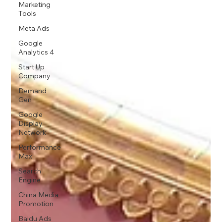
Marketing
Tools
Meta Ads
Google
Analytics 4
Start Up
Company
Demand
Gen
Google
Display
Network
Performance
Max
Search
Engine
China Media
Promotion
Baidu Ads