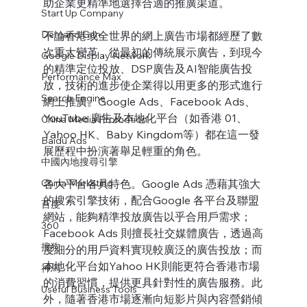
助企業更精準地選擇合適的推廣渠道。
Start Up Company
Demand Gen
不論香港或全世界的網上廣告市場都經歷了數
次重大變革，從最初的傳統展示廣告，到現今
Google Display Network
的精準定位投放、DSP廣告及AI智能廣告投
Performance Max
放，技術的進步使企業得以用更多的形式進行
Search Engine
網上推廣。Google Ads、Facebook Ads、
YouTube 廣告及本地化平台（如香港 01、
China Media Promotion
Yahoo HK、Baby Kingdom等）都在這一發
Baidu Ads
展歷程中扮演著舉足輕重的角色。
中國內地搜尋引擎
China Marketing
各大平台各具特色。Google Ads 憑藉其強大
的搜索引擎技術，配合Google 各平台及聯盟
百度
網站，能夠精準投放廣告以乎合用戶需求；
360
Facebook Ads 則擅長社交媒體廣告，透過高
搜狗
度細分的用戶資料實現較廣泛的廣告投放；而
本地化平台如Yahoo HK則能更符合香港市場
神馬
的消費習慣，提供更具針對性的廣告服務。此
Useful Business Tools
外，隨著香港市場逐漸向短影片與內容營銷傾