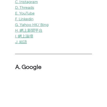
C. Instagram
D. Threads
E. YouTube
F. Linkedin
G. Yahoo HK/ Bing
H. 網上新聞平台
I. 網上論壇
J. 結語
A. Google