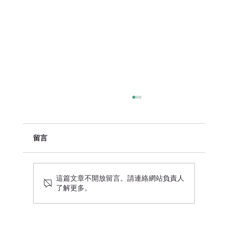
留言
這篇文章不開放留言。請連絡網站負責人
設計網上媒體計劃注意事宜
了解更多。