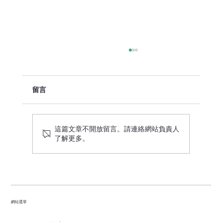
留言
這篇文章不開放留言。請連絡網站負責人
了解更多。
Meta Ads推廣樣式：選擇最適合的推廣樣
式吸引目標受眾
網站選單