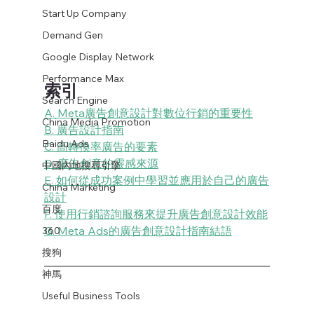
Start Up Company
Demand Gen
Google Display Network
Performance Max
索引
Search Engine
A. Meta廣告創意設計對數位行銷的重要性
China Media Promotion
B. 廣告設計指南
Baidu Ads
C. 高轉換率廣告的要素
D. 廣告創意的靈感來源
中國內地搜尋引擎
E. 如何從成功案例中學習並應用於自己的廣告
China Marketing
設計
百度
F. 使用行銷諮詢服務來提升廣告創意設計效能
G. Meta Ads的廣告創意設計指南結語
360
搜狗
神馬
Useful Business Tools