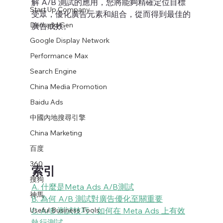
解 A/B 測試的應用，您將能夠精確定位目標
Start Up Company
受眾，優化廣告元素和組合，從而得到最佳的
Demand Gen
廣告成效。
Google Display Network
Performance Max
Search Engine
China Media Promotion
Baidu Ads
中國內地搜尋引擎
China Marketing
百度
360
索引
搜狗
A. 什麼是Meta Ads A/B測試
神馬
B. 為何 A/B 測試對廣告優化至關重要
C. A/B 測試技巧：如何在 Meta Ads 上有效
Useful Business Tools
執行測試