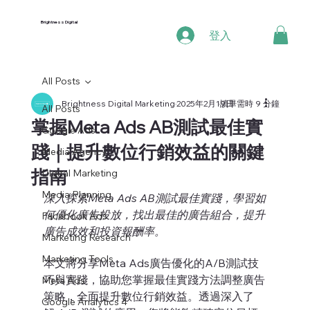
Brightness Digital
登入
All Posts
Brightness Digital Marketing
2025年2月19日
讀畢需時 9 分鐘
All Posts
掌握Meta Ads AB測試最佳實
Google Ads
踐｜提升數位行銷效益的關鍵
Media Agency
指南
Digital Marketing
Media Planning
深入探索Meta Ads AB測試最佳實踐，學習如
何優化廣告投放，找出最佳的廣告組合，提升
Facebook Ads
廣告成效和投資報酬率。
Marketing Research
Marketing Tools
本文將分享Meta Ads廣告優化的A/B測試技
巧與實踐，協助您掌握最佳實踐方法調整廣告
Meta Ads
策略，全面提升數位行銷效益。透過深入了
Google Analytics 4