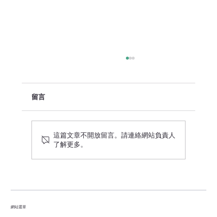
留言
這篇文章不開放留言。請連絡網站負責人
Meta Ads常見陷阱及避免方法
了解更多。
網站選單